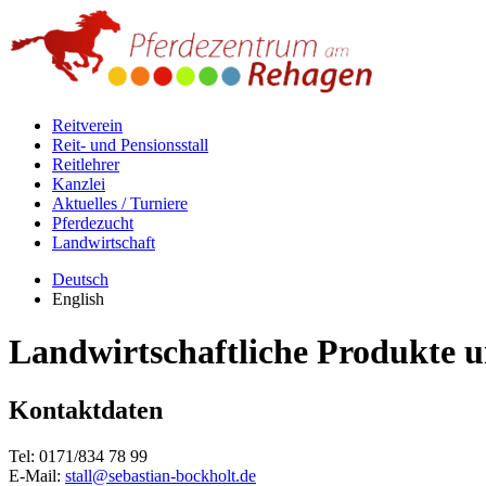
Reitverein
Reit- und Pensionsstall
Reitlehrer
Kanzlei
Aktuelles / Turniere
Pferdezucht
Landwirtschaft
Deutsch
English
Landwirtschaftliche Produkte u
Kontaktdaten
Tel: 0171/834 78 99
E-Mail:
stall@sebastian-bockholt.de